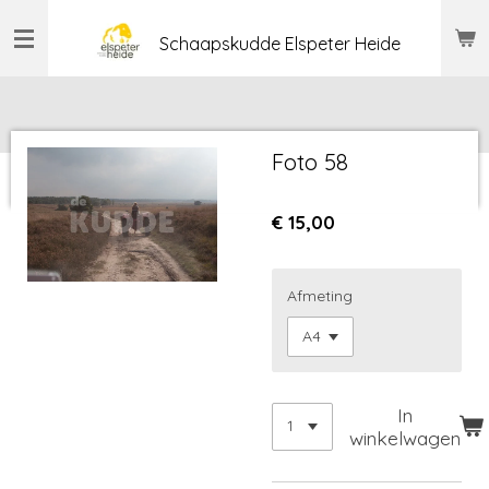
Ga
Schaapskudde Elspeter Heide
direct
naar
de
hoofdinhoud
Foto 58
€ 15,00
Afmeting
In
winkelwagen