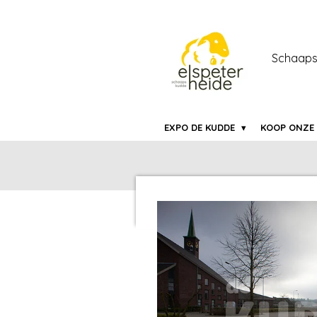
Ga
direct
naar
Schaaps
de
hoofdinhoud
EXPO DE KUDDE
KOOP ONZE