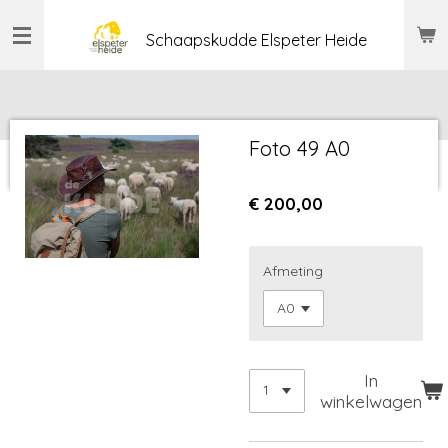
Ga
Schaapskudde Elspeter Heide
direct
naar
de
hoofdinhoud
Foto 49 A0
€ 200,00
Afmeting
In
winkelwagen