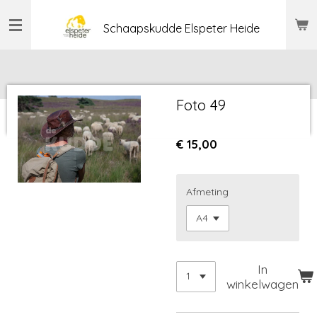
Ga
Schaapskudde Elspeter Heide
direct
naar
de
hoofdinhoud
Foto 49
€ 15,00
Afmeting
In
winkelwagen