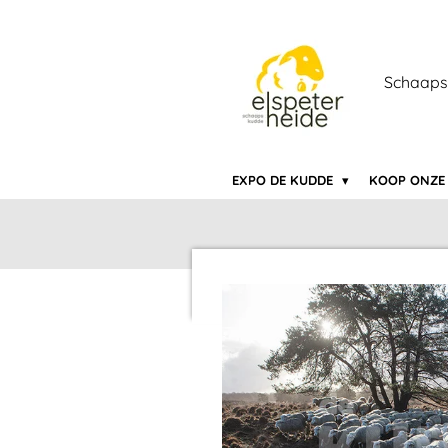
Ga
direct
naar
Schaaps
de
hoofdinhoud
EXPO DE KUDDE
KOOP ONZE