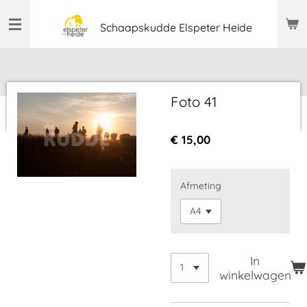
Ga
Schaapskudde Elspeter Heide
direct
naar
de
hoofdinhoud
Foto 41
€ 15,00
Afmeting
In
winkelwagen