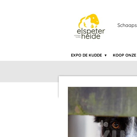
Ga
direct
naar
Schaaps
de
hoofdinhoud
EXPO DE KUDDE
KOOP ONZE