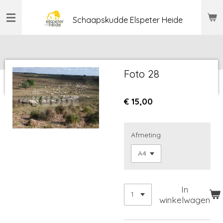
Ga
Schaapskudde Elspeter Heide
direct
naar
de
hoofdinhoud
Foto 28
€ 15,00
Afmeting
In
winkelwagen