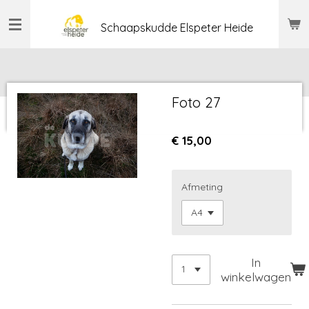
Ga
Schaapskudde Elspeter Heide
direct
naar
de
hoofdinhoud
Foto 27
€ 15,00
Afmeting
In
winkelwagen