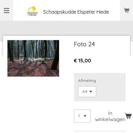
Ga
Schaapskudde Elspeter Heide
direct
naar
de
hoofdinhoud
Foto 24
€ 15,00
Afmeting
In
winkelwagen