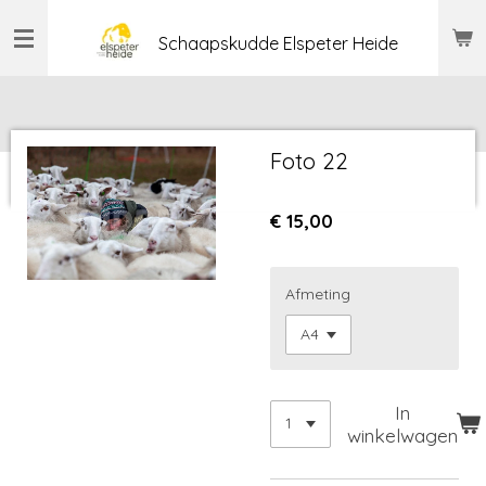
Ga
Schaapskudde Elspeter Heide
direct
naar
de
hoofdinhoud
Foto 22
€ 15,00
Afmeting
In
winkelwagen