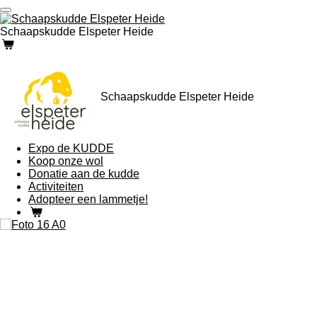
Ga
direct
Schaapskudde Elspeter Heide
naar
de
hoofdinhoud
Schaapskudde Elspeter Heide
Expo de KUDDE
Koop onze wol
Donatie aan de kudde
Activiteiten
Adopteer een lammetje!