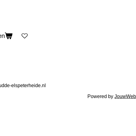
en
dde-elspeterheide.nl
Powered by
JouwWeb