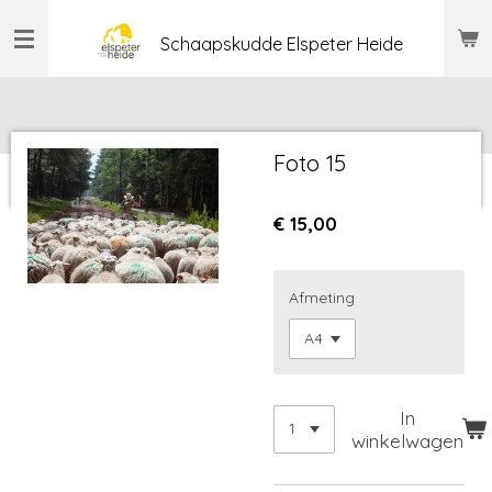
Ga
Schaapskudde Elspeter Heide
direct
naar
de
hoofdinhoud
Foto 15
€ 15,00
Afmeting
In
winkelwagen