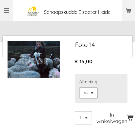
Ga
Schaapskudde Elspeter Heide
direct
naar
de
hoofdinhoud
Foto 14
€ 15,00
Afmeting
In
winkelwagen