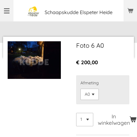
Ga
Schaapskudde Elspeter Heide
direct
naar
de
hoofdinhoud
Foto 6 A0
€ 200,00
Afmeting
In
winkelwagen