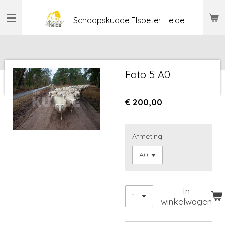
Ga
Schaapskudde Elspeter Heide
direct
naar
de
hoofdinhoud
Foto 5 A0
€ 200,00
Afmeting
In
winkelwagen