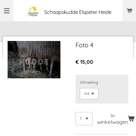
Ga
Schaapskudde Elspeter Heide
direct
naar
de
hoofdinhoud
Foto 4
€ 15,00
Afmeting
In
winkelwagen