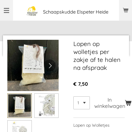
Ga
Schaapskudde Elspeter Heide
direct
naar
de
hoofdinhoud
Lopen op
wolletjes per
zakje af te halen
na afspraak
€ 7,50
In
winkelwagen
Lopen op Wolletjes