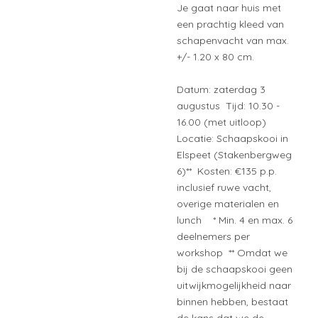
Je gaat naar huis met
een prachtig kleed van
schapenvacht van max.
+/- 1.20 x 80 cm.
Datum: zaterdag 3
augustus Tijd: 10.30 -
16.00 (met uitloop)
Locatie: Schaapskooi in
Elspeet (Stakenbergweg
6)** Kosten: €135 p.p.
inclusief ruwe vacht,
overige materialen en
lunch * Min. 4 en max. 6
deelnemers per
workshop ** Omdat we
bij de schaapskooi geen
uitwijkmogelijkheid naar
binnen hebben, bestaat
de kans dat we de