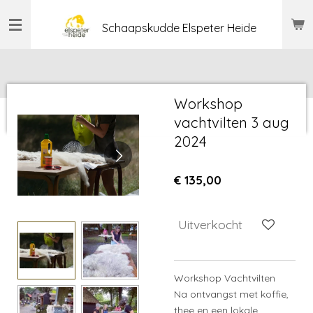
Ga
Schaapskudde Elspeter Heide
direct
naar
de
hoofdinhoud
Workshop
vachtvilten 3 aug
2024
€ 135,00
Uitverkocht
Workshop Vachtvilten
Na ontvangst met koffie,
thee en een lokale