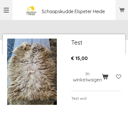
Ga
Schaapskudde Elspeter Heide
direct
naar
de
hoofdinhoud
Test
€ 15,00
In
winkelwagen
Test wol