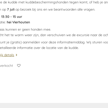
 je de kudde met kuddebeschermingshonden tegen komt, of heb je a
m op
7 juli
op bezoek bij ons en we beantwoorden alle vragen.
:
13:30 - 15 uur
atie:
hei Vierhouten
aas kunnen er geen honden mee.
ht het te warm weer zijn, dan verschuiven we de excursie naar de oc
kunt je (gratis) aanmelden voor deze informatiemiddag. Wij sturen 
etailleerde informatie over de locatie van de kudde.
jk details
tverkocht