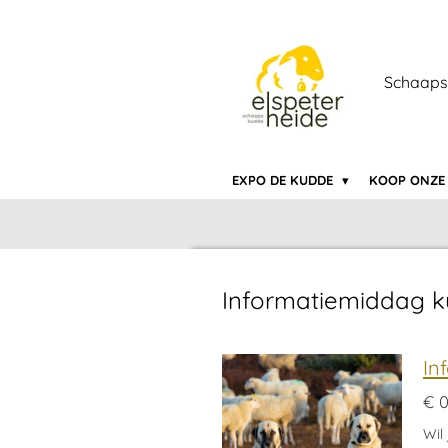
Ga
direct
naar
Schaaps
de
hoofdinhoud
EXPO DE KUDDE
KOOP ONZE
Informatiemiddag 
In
€ 0
Wil