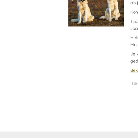
als
Ko
Tijd
Loc
Hel
Moc
Je 
ged
Beki
Ui