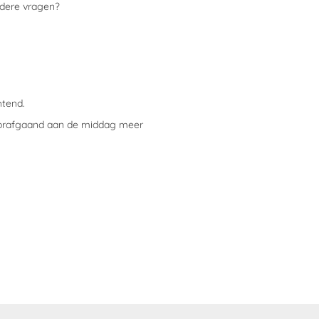
ndere vragen?
htend.
voorafgaand aan de middag meer