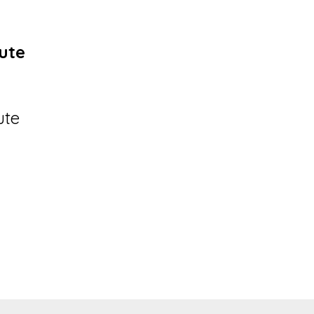
ute
ute