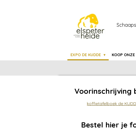
Ga
direct
naar
Schaaps
de
hoofdinhoud
EXPO DE KUDDE
KOOP ONZE
Voorinschrijving
koffietafelboek de KUD
Bestel hier je f